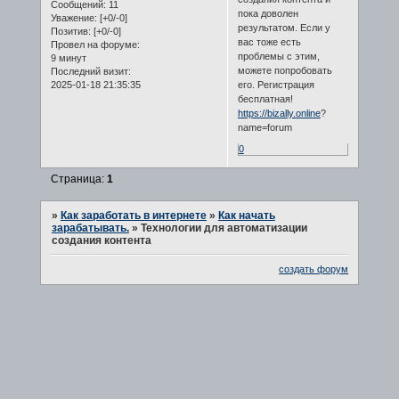
Сообщений:
11
пока доволен
Уважение:
[+0/-0]
результатом. Если у
Позитив:
[+0/-0]
вас тоже есть
Провел на форуме:
проблемы с этим,
9 минут
можете попробовать
Последний визит:
2025-01-18 21:35:35
его. Регистрация
бесплатная!
https://bizally.online
?
name=forum
0
Страница:
1
»
Как заработать в интернете
»
Как начать
зарабатывать.
»
Технологии для автоматизации
создания контента
создать форум