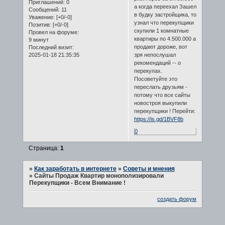
Приглашений:
0
а когда переехал Зашел
Сообщений:
11
в будку застройщика, то
Уважение:
[+0/-0]
узнал что перекупщики
Позитив:
[+0/-0]
скупили 1 комнатные
Провел на форуме:
квартиры по 4.500.000 а
9 минут
продают дороже, вот
Последний визит:
2025-01-18 21:35:35
зря непослушал
рекомендаций -- о
перекупах.
Посоветуйте это
переслать друзьям -
потому что все сайты
новостроя выкупили
перекупщики ! Перейти:
https://is.gd/1BVF8b
0
Страница:
1
»
Как заработать в интернете
»
Советы и мнения
»
Сайты Продаж Квартир монополизировали
Перекупщики - Всем Внимание !
создать форум