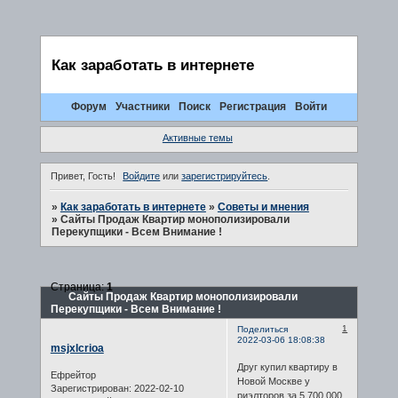
Как заработать в интернете
Форум
Участники
Поиск
Регистрация
Войти
Активные темы
Привет, Гость!
Войдите
или
зарегистрируйтесь
.
»
Как заработать в интернете
»
Советы и мнения
»
Сайты Продаж Квартир монополизировали
Перекупщики - Всем Внимание !
Страница:
1
Сайты Продаж Квартир монополизировали
Перекупщики - Всем Внимание !
1
Поделиться
2022-03-06 18:08:38
msjxlcrioa
Друг купил квартиру в
Ефрейтор
Новой Москве у
Зарегистрирован
: 2022-02-10
риэлторов за 5.700.000