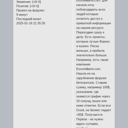
EssoMillanni.com Для
Уважение:
[+0/-0]
начала хочу
Позитив:
[+0/-0]
поблагодарить всех
Провел на форуме:
людей которые
9 минут
оплатить доступ к
Последний визит:
2025-01-18 21:35:35
приватной информации
на нашем ресурсе.
Переходим сразу к
делу: Есть проекты,
которые лучше Форекс
и казино. Риска
меньше, а прибыль
значительно больше.
Например, есть такая
компания
Essomillanni.com.
Нашла ее на
зарубежном форуме
биткоинталк. Ставим
сумму, например 100$,
указываем, где
окажется график через
10 секунд, выше или
ниже отметки. Если все
Good, на баланс падает
+85$. Получается:
Первое - не нужно
ждать сутками,