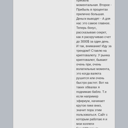
прибыль
моментальная. Второе -
Прибыль в процентах
прилично большая.
Деньги выводят - А для
нас это самое главное.
Теперь бонус,
рассказываю секрет,
как я раскручиваю счет
до 3000$ за один день.
И так, внимание! Иду за
трендом!! Ставлю на
криптовалюту. У рынка
криптовалют, бывают
очень при, очень
волатильные момента,
это когда валюта
рушится или очень
быстро растет. Вот на
таких обвалах я
поднимаю бабло. Т.е
если например
эфириум, начинает
крутое пике вниз,
значит пора этим
пользоваться. Сайт с
которым работаю я и
мои коллеги